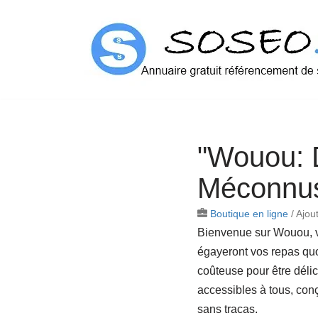
Aller
au
contenu
"Wouou: D
Méconnus
Boutique en ligne
/
Ajout
Bienvenue sur Wouou, vo
égayeront vos repas quo
coûteuse pour être délic
accessibles à tous, conç
sans tracas.