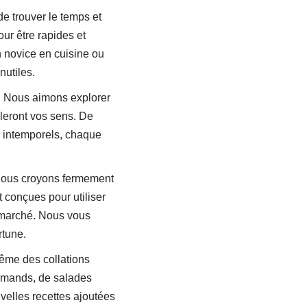
de trouver le temps et
ur être rapides et
n novice en cuisine ou
nutiles.
é. Nous aimons explorer
lleront vos sens. De
s intemporels, chaque
Nous croyons fermement
t conçues pour utiliser
ermarché. Nous vous
rtune.
même des collations
urmands, de salades
uvelles recettes ajoutées