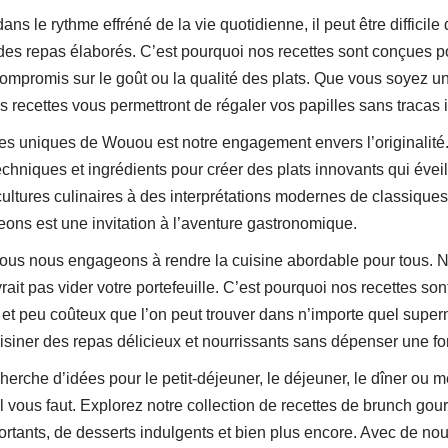
 le rythme effréné de la vie quotidienne, il peut être difficile 
des repas élaborés. C’est pourquoi nos recettes sont conçues po
 compromis sur le goût ou la qualité des plats. Que vous soyez u
 recettes vous permettront de régaler vos papilles sans tracas i
ues uniques de Wouou est notre engagement envers l’originalit
chniques et ingrédients pour créer des plats innovants qui évei
ultures culinaires à des interprétations modernes de classique
eons est une invitation à l’aventure gastronomique.
ous nous engageons à rendre la cuisine abordable pour tous. 
it pas vider votre portefeuille. C’est pourquoi nos recettes son
 et peu coûteux que l’on peut trouver dans n’importe quel sup
iner des repas délicieux et nourrissants sans dépenser une fo
erche d’idées pour le petit-déjeuner, le déjeuner, le dîner ou 
l vous faut. Explorez notre collection de recettes de brunch go
fortants, de desserts indulgents et bien plus encore. Avec de no